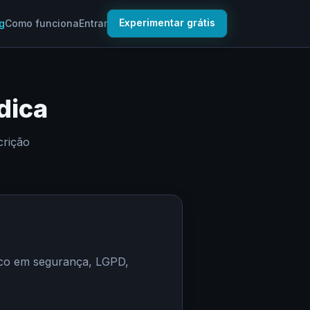
Experimentar grátis
g
Como funciona
Entrar
dica
crição
foco em segurança, LGPD,